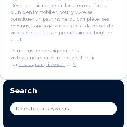
Dès le premier choix de location ou d’achat
d’un bien immobilier, pour y vivre, se
constituer un patrimoine, ou compléter ses
revenus, Foncia gère ainsi à la fois le projet de
vie du bien et de son propriétaire de bout en
bout.
Pour plus de renseignements :
visitez
foncia.com
et retrouvez Foncia
sur
Instragram
,
LinkedIn
et
X
.
Search