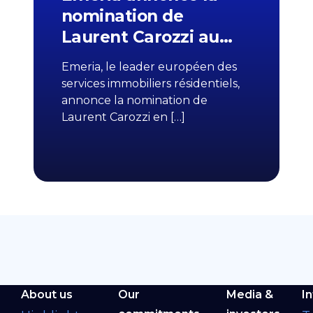
nomination de
Laurent Carozzi au…
Emeria, le leader européen des
services immobiliers résidentiels,
annonce la nomination de
Laurent Carozzi en […]
About us
Our
Media &
I