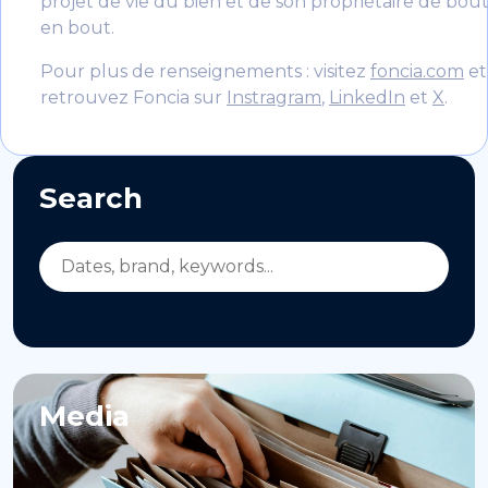
projet de vie du bien et de son propriétaire de bou
en bout.
Pour plus de renseignements : visitez
foncia.com
et
retrouvez Foncia sur
Instragram
,
LinkedIn
et
X
.
Search
Media