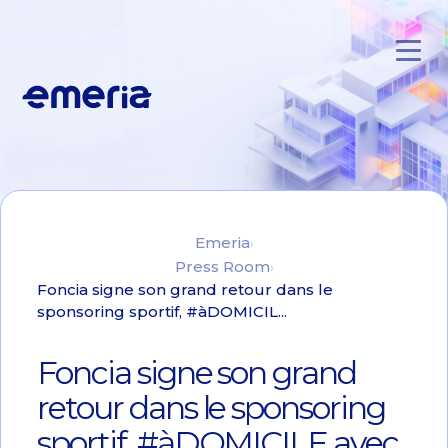
Skip to main content
Emeria
Emeria
Press Room
Foncia signe son grand retour dans le
sponsoring sportif, #àDOMICIL...
Foncia signe son grand
retour dans le sponsoring
sportif, #àDOMICILE avec