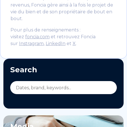
revenus, Foncia gère ainsi à la fois le projet de
vie du bien et de son propriétaire de bout en
bout.
Pour plus de renseignements :
visitez
foncia.com
et retrouvez Foncia
sur
Instragram
,
LinkedIn
et
X
.
Search
Media