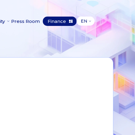
ity
Press Room
Finance
EN