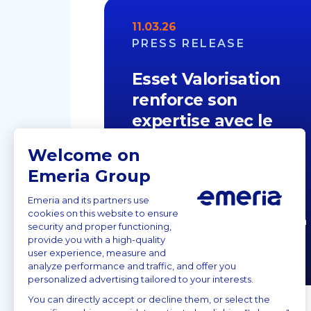
11.03.26
PRESS RELEASE
Esset Valorisation
renforce son
expertise avec le
lancement…
Un positionnement ciblé pour
accompagner les investisseurs
sur des opérations stratégiques
et complexes. Esset Valorisation
[…]