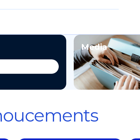
Media
noucements