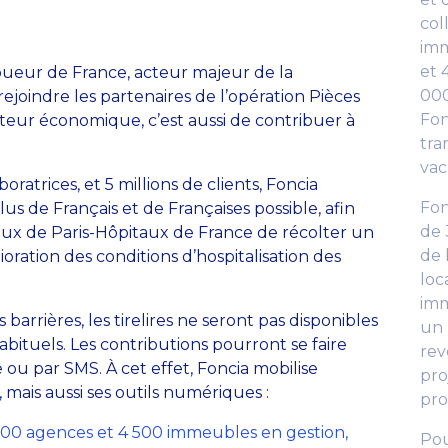
col
imm
et 
loueur de France, acteur majeur de la
000
rejoindre les partenaires de l’opération Pièces
Fon
cteur économique, c’est aussi de contribuer à
tra
vac
ratrices, et 5 millions de clients, Foncia
Fon
lus de Français et de Françaises possible, afin
de 
ux de Paris-Hôpitaux de France de récolter un
de 
ration des conditions d’hospitalisation des
loc
imm
 barrières, les tirelires ne seront pas disponibles
un 
bituels. Les contributions pourront se faire
reve
ou par SMS. À cet effet, Foncia mobilise
pro
mais aussi ses outils numériques :
pro
500 agences et 4 500 immeubles en gestion,
Pou