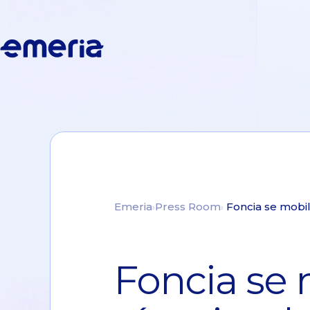
Skip to main content
Emeria
Emeria
Press Room
Foncia se mobili
Foncia se 