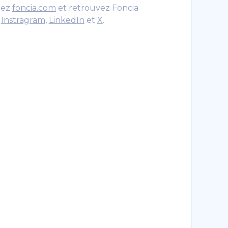
itez
foncia.com
et retrouvez Foncia
r
Instragram
,
LinkedIn
et
X
.