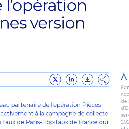
 l’opération
nes version
À
Fon
cop
de 
eau partenaire de l’opération Pièces
d’E
 activement à la campagne de collecte
ser
pitaux de Paris-Hôpitaux de France qui
202
et 