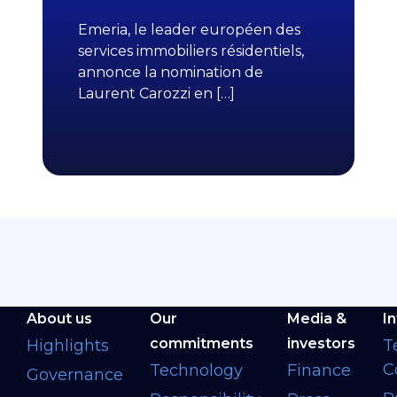
Emeria, le leader européen des
services immobiliers résidentiels,
annonce la nomination de
Laurent Carozzi en […]
About us
Our
Media &
I
commitments
investors
Highlights
T
C
Technology
Finance
Governance