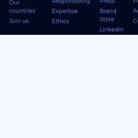
P
Responsibility
Press
Our
countries
A
Expertise
Brand
Store
Join us
C
Ethics
Linkedin