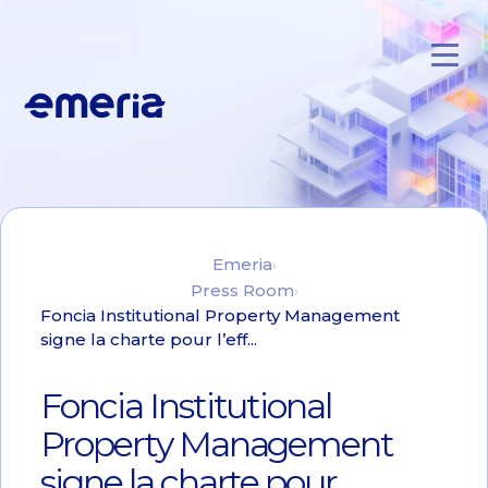
Skip to main content
Emeria
Emeria
Press Room
Foncia Institutional Property Management
signe la charte pour l’eff...
Foncia Institutional
Property Management
signe la charte pour