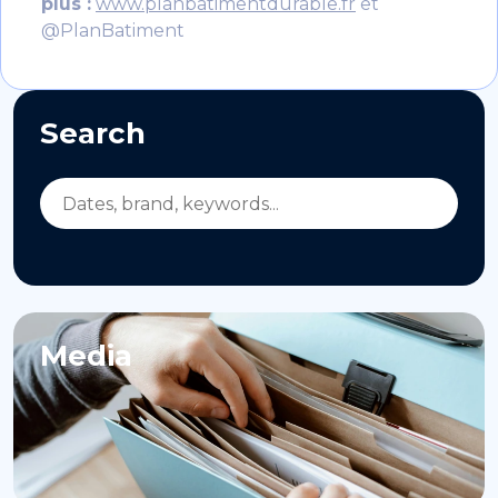
plus :
www.planbatimentdurable.fr
et
@PlanBatiment
Search
Media