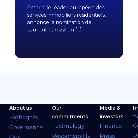
Emeria, le leader européen des
services immobiliers résidentiels,
annonce la nomination de
Laurent Carozzi en […]
About us
Our
Media &
I
commitments
investors
Highlights
T
C
Technology
Finance
Governance
P
Responsibility
Press
Our