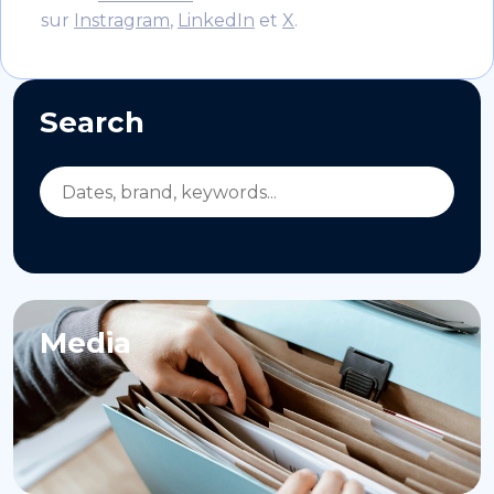
sur
Instragram
,
LinkedIn
et
X
.
Search
Media