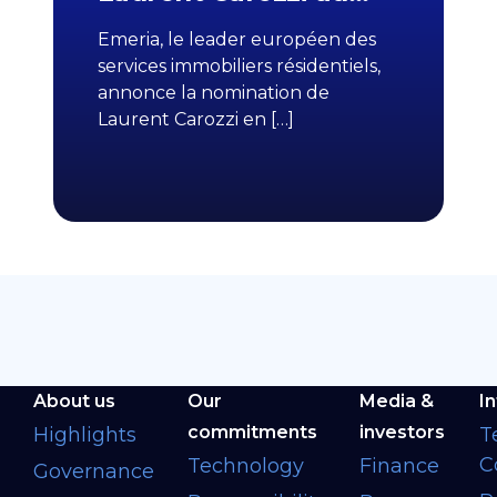
Emeria, le leader européen des
services immobiliers résidentiels,
annonce la nomination de
Laurent Carozzi en […]
About us
Our
Media &
I
commitments
investors
Highlights
T
C
Technology
Finance
Governance