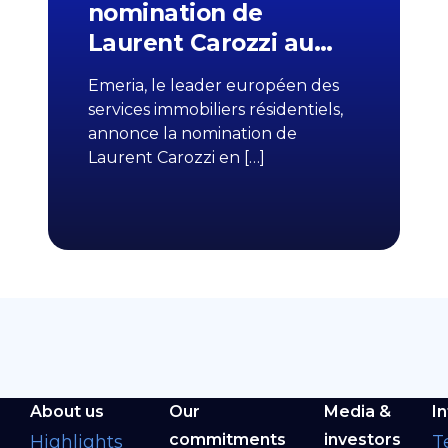
nomination de
Laurent Carozzi au…
Emeria, le leader européen des
services immobiliers résidentiels,
annonce la nomination de
Laurent Carozzi en […]
About us
Our
Media &
I
commitments
investors
Highlights
T